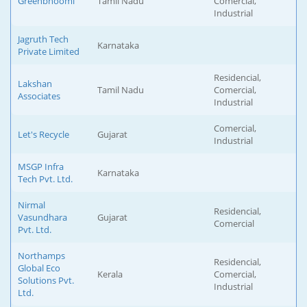
Greenbhoomi
Tamil Nadu
Comercial,
Industrial
Jagruth Tech
Karnataka
Private Limited
Residencial,
Lakshan
Tamil Nadu
Comercial,
Associates
Industrial
Comercial,
Let's Recycle
Gujarat
Industrial
MSGP Infra
Karnataka
Tech Pvt. Ltd.
Nirmal
Residencial,
Vasundhara
Gujarat
Comercial
Pvt. Ltd.
Northamps
Residencial,
Global Eco
Kerala
Comercial,
Solutions Pvt.
Industrial
Ltd.