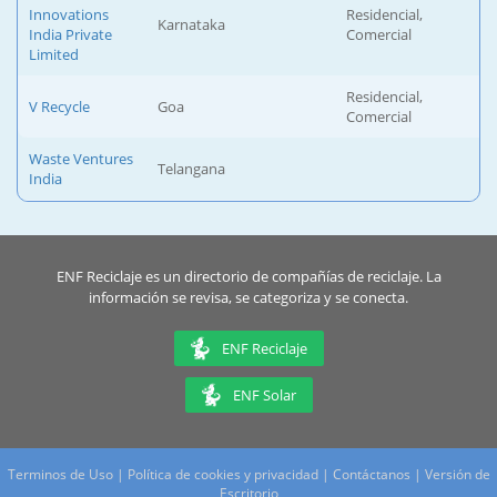
Innovations
Residencial,
Karnataka
India Private
Comercial
Limited
Residencial,
V Recycle
Goa
Comercial
Waste Ventures
Telangana
India
ENF Reciclaje es un directorio de compañías de reciclaje. La
información se revisa, se categoriza y se conecta.
ENF Reciclaje
ENF Solar
Terminos de Uso
|
Política de cookies y privacidad
|
Contáctanos
|
Versión de
Escritorio