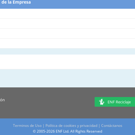
d de la Empresa
ión
ENF Reciclaje
Terminos de Uso
|
Política de cookies y privacidad
|
Contáctanos
© 2005-2026 ENF Ltd. All Rights Reserved