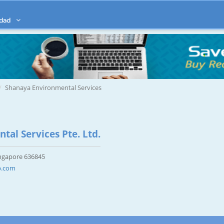
idad
Shanaya Environmental Services
al Services Pte. Ltd.
ingapore 636845
p.com