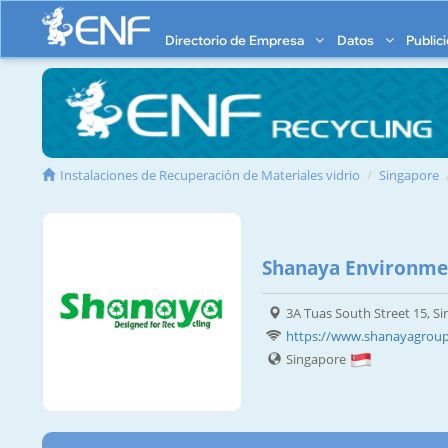
Directorio de Empresa
Datos
Public
Instalaciones de Recuperación de Materiales vidrio
Singapore
Shanaya Environment
3A Tuas South Street 15, S
https://www.shanayagrou
Singapore