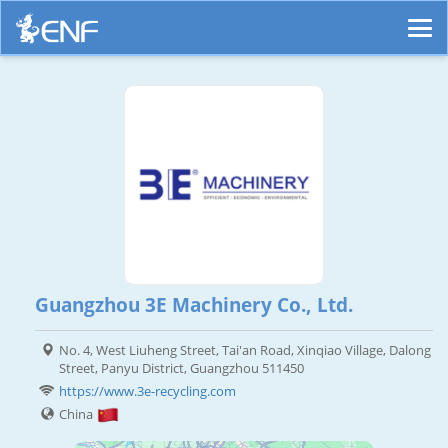
Guangzhou 3E Machinery Co., Ltd.
No. 4, West Liuheng Street, Tai'an Road, Xinqiao Village, Dalong
Street, Panyu District, Guangzhou 511450
https://www.3e-recycling.com
China