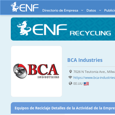
Directorio de Empresa
Datos
Public
BCA Industries
7026 N Teutonia Ave., Milw
https://www.bca-industrie
EE.UU
Equipos de Reciclaje Detalles de la Actividad de la Empr