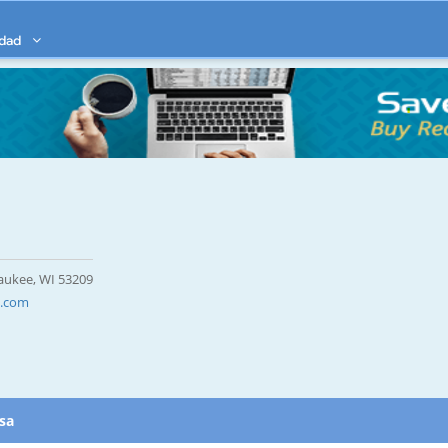
idad
aukee, WI 53209
s.com
esa