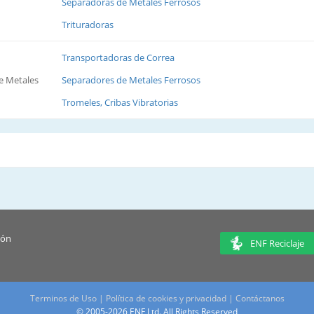
Separadoras de Metales Ferrosos
Trituradoras
Transportadoras de Correa
e Metales
Separadores de Metales Ferrosos
Tromeles, Cribas Vibratorias
ión
ENF Reciclaje
Terminos de Uso
|
Política de cookies y privacidad
|
Contáctanos
© 2005-2026 ENF Ltd. All Rights Reserved