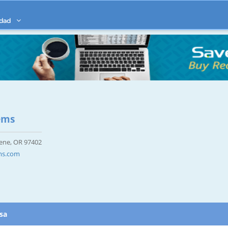
idad
ems
ene, OR 97402
ems.com
esa