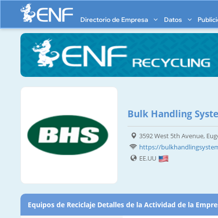
Directorio de Empresa
Datos
Public
Bulk Handling Syst
3592 West 5th Avenue, Eug
https://bulkhandlingsyst
EE.UU
Equipos de Reciclaje Detalles de la Actividad de la Empr