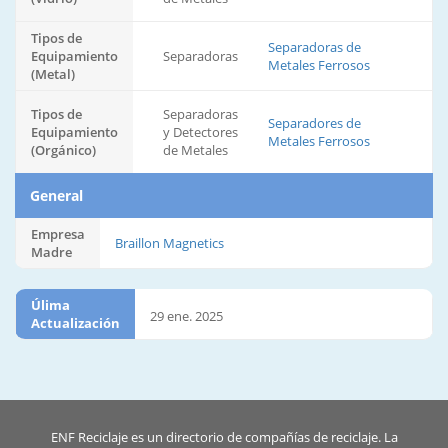
Tipos de
Separadoras de
Equipamiento
Separadoras
Metales Ferrosos
(Metal)
Tipos de
Separadoras
Separadores de
Equipamiento
y Detectores
Metales Ferrosos
(Orgánico)
de Metales
General
Empresa
Braillon Magnetics
Madre
Úlima
29 ene. 2025
Actualización
ENF Reciclaje es un directorio de compañías de reciclaje. La