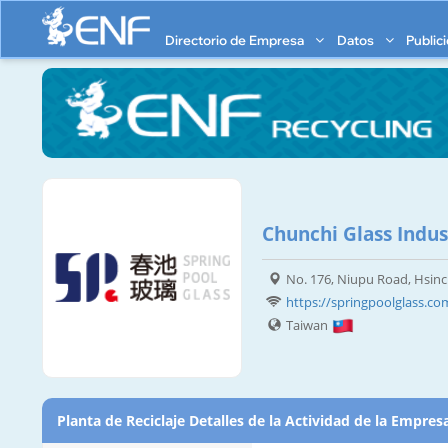
Directorio de Empresa
Datos
Public
Chunchi Glass Indus
No. 176, Niupu Road, Hsinc
https://springpoolglass.co
Taiwan
Planta de Reciclaje Detalles de la Actividad de la Empres