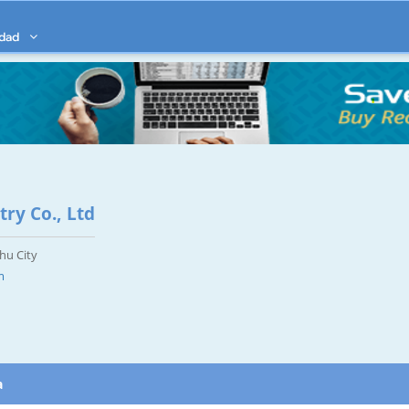
idad
try Co., Ltd
hu City
m
a