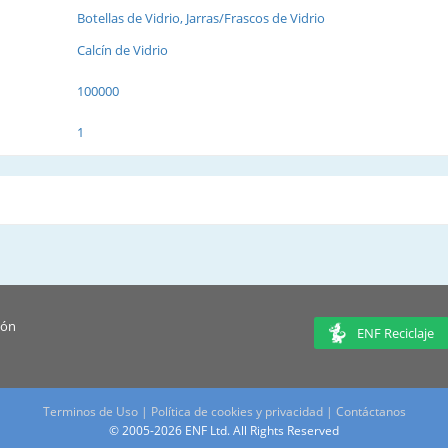
Botellas de Vidrio, Jarras/Frascos de Vidrio
Calcín de Vidrio
100000
1
ión
ENF Reciclaje
Terminos de Uso
|
Política de cookies y privacidad
|
Contáctanos
© 2005-2026 ENF Ltd. All Rights Reserved