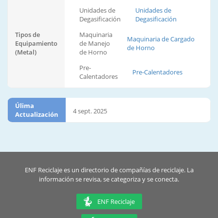
Unidades de
Unidades de
Degasificación
Degasificación
Tipos de
Maquinaria
Maquinaria de Cargado
Equipamiento
de Manejo
de Horno
(Metal)
de Horno
Pre-
Pre-Calentadores
Calentadores
Úlima
4 sept. 2025
Actualización
ENF Reciclaje es un directorio de compañías de reciclaje. La
información se revisa, se categoriza y se conecta.
ENF Reciclaje