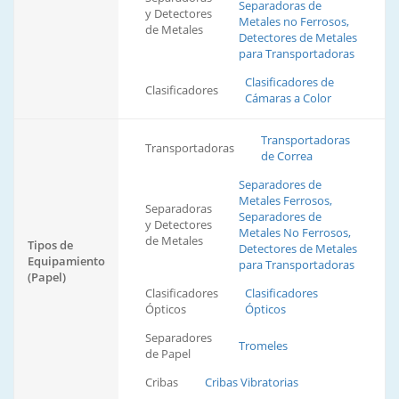
Separadoras de
y Detectores
Metales no Ferrosos,
de Metales
Detectores de Metales
para Transportadoras
Clasificadores de
Clasificadores
Cámaras a Color
Transportadoras
Transportadoras
de Correa
Separadores de
Metales Ferrosos,
Separadoras
Separadores de
y Detectores
Metales No Ferrosos,
de Metales
Tipos de
Detectores de Metales
Equipamiento
para Transportadoras
(Papel)
Clasificadores
Clasificadores
Ópticos
Ópticos
Separadores
Tromeles
de Papel
Cribas
Cribas Vibratorias