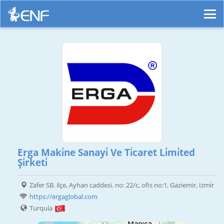
Erga Maki̇ne Sanayi̇ Ve Ti̇caret Li̇mi̇ted
Şi̇rketi̇
Zafer SB. ilçe, Ayhan caddesi. no: 22/c, ofis no:1, Gaziemir, Izmi̇r
https://ergaglobal.com
Turquía