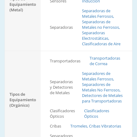
Sensores
Inducción
Equipamiento
(Metal)
Separadoras de
Metales Ferrosos,
Separadoras de
Separadoras
Metales no Ferrosos,
Separadoras
Electrostáticas,
Clasificadoras de Aire
Transportadoras
Transportadoras
de Correa
Separadores de
Metales Ferrosos,
Separadoras
Separadores de
y Detectores
Metales No Ferrosos,
de Metales
Tipos de
Detectores de Metales
Equipamiento
para Transportadoras
(Orgánico)
Clasificadores
Clasificadores
Ópticos
Ópticos
Cribas
Tromeles, Cribas Vibratorias
Separadores