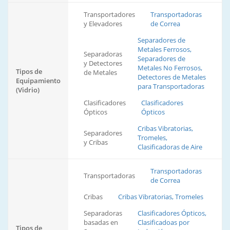
Transportadores
Transportadoras
y Elevadores
de Correa
Separadores de
Metales Ferrosos,
Separadoras
Separadores de
y Detectores
Metales No Ferrosos,
Tipos de
de Metales
Detectores de Metales
Equipamiento
para Transportadoras
(Vidrio)
Clasificadores
Clasificadores
Ópticos
Ópticos
Cribas Vibratorias,
Separadores
Tromeles,
y Cribas
Clasificadoras de Aire
Transportadoras
Transportadoras
de Correa
Cribas
Cribas Vibratorias, Tromeles
Separadoras
Clasificadores Ópticos,
basadas en
Clasificadoas por
Tipos de