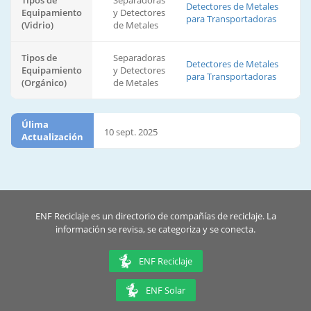
Tipos de
Separadoras
Detectores de Metales
Equipamiento
y Detectores
para Transportadoras
(Vidrio)
de Metales
Tipos de
Separadoras
Detectores de Metales
Equipamiento
y Detectores
para Transportadoras
(Orgánico)
de Metales
Úlima
10 sept. 2025
Actualización
ENF Reciclaje es un directorio de compañías de reciclaje. La
información se revisa, se categoriza y se conecta.
ENF Reciclaje
ENF Solar