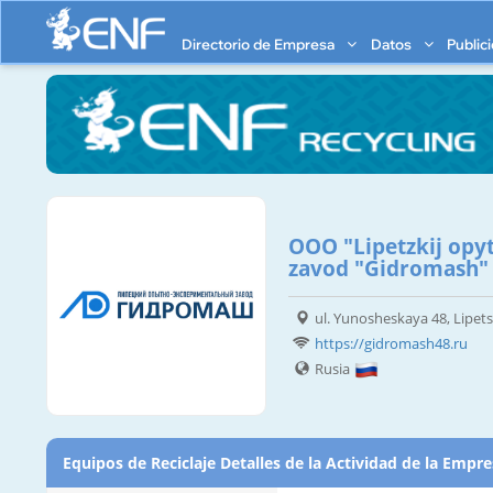
Directorio de Empresa
Datos
Public
OOO "Lipetzkij opy
zavod "Gidromash"
ul. Yunosheskaya 48, Lipet
https://gidromash48.ru
Rusia
Equipos de Reciclaje Detalles de la Actividad de la Empr