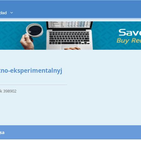
idad
tno-eksperimentalnyj
sk 398902
esa