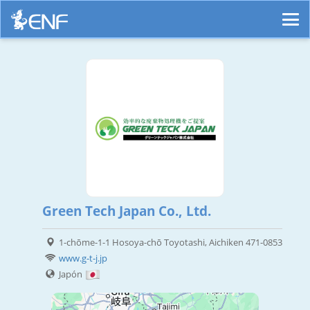
Green Tech Japan Co., Ltd.
1-chōme-1-1 Hosoya-chō Toyotashi, Aichiken 471-0853
www.g-t-j.jp
Japón