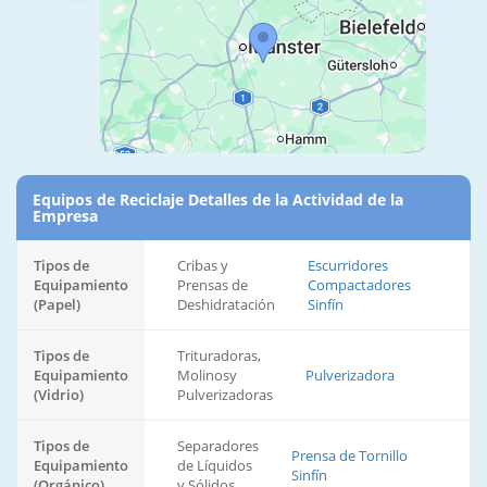
Equipos de Reciclaje Detalles de la Actividad de la
Empresa
Tipos de
Cribas y
Escurridores
Equipamiento
Prensas de
Compactadores
(Papel)
Deshidratación
Sinfín
Tipos de
Trituradoras,
Equipamiento
Molinosy
Pulverizadora
(Vidrio)
Pulverizadoras
Tipos de
Separadores
Prensa de Tornillo
Equipamiento
de Líquidos
Sinfín
(Orgánico)
y Sólidos