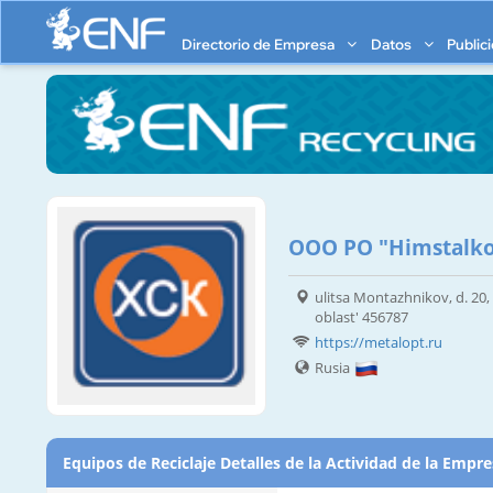
Directorio de Empresa
Datos
Public
OOO PO "Himstalk
ulitsa Montazhnikov, d. 20,
oblast' 456787
https://metalopt.ru
Rusia
Equipos de Reciclaje Detalles de la Actividad de la Empr