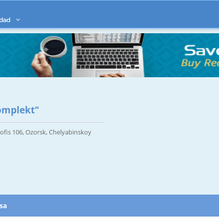
idad
omplekt"
 ofis 106, Ozorsk, Chelyabinskoy
esa