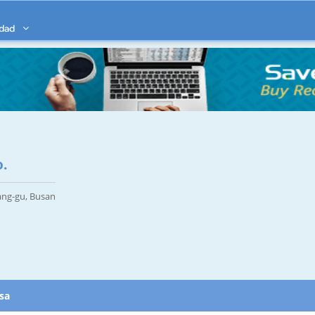
idad
.
ang-gu, Busan
esa