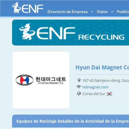
Directorio de Empresa
Datos
Public
Hyun Dai Magnet Co
167-43 Gamjeon-dong, Sas
hdmagnet.com
Corea del Sur
Equipos de Reciclaje Detalles de la Actividad de la Empr