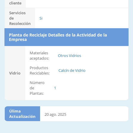
cliente
Servicios
de
Si
Recolección
Planta de Reciclaje Detalles de la Actividad de la
Empresa
Materiales
Otros Vidrios
aceptados:
Productos
Calcín de Vidrio
Vidrio
Reciclables:
Número
de
1
Plantas:
Úlima
20 ago. 2025
Actualización