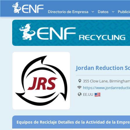
Directorio de Empresa
Datos
Public
Jordan Reduction S
355 Clow Lane, Birmingham
https://www.jordanreducti
EE.UU
Equipos de Reciclaje Detalles de la Actividad de la Empr