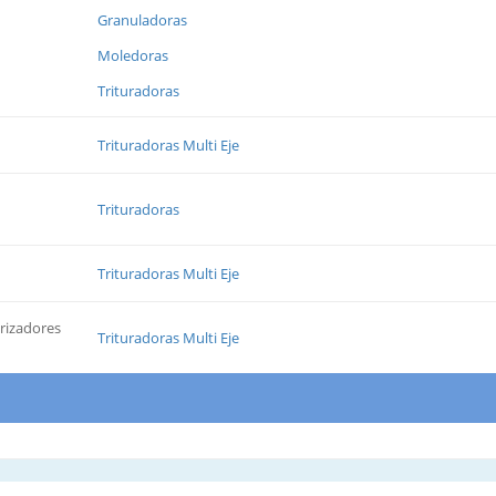
Granuladoras
Moledoras
Trituradoras
Trituradoras Multi Eje
Trituradoras
Trituradoras Multi Eje
erizadores
Trituradoras Multi Eje