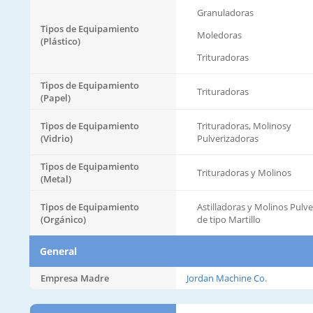
Granuladoras
Tipos de Equipamiento
Moledoras
(Plástico)
Trituradoras
Tipos de Equipamiento
Trituradoras
(Papel)
Tipos de Equipamiento
Trituradoras, Molinosy
(Vidrio)
Pulverizadoras
Tipos de Equipamiento
Trituradoras y Molinos
(Metal)
Tipos de Equipamiento
Astilladoras y Molinos Pulv
(Orgánico)
de tipo Martillo
General
Empresa Madre
Jordan Machine Co.