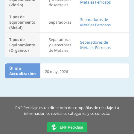
Metales Ferrosos
(Vidrio)
de Metales
Tipos de
Separadoras de
Equipamiento
Separadoras
Metales Ferrosos
(Metal)
Tipos de
Separadoras
Separadores de
Equipamiento
y Detectores
Metales Ferrosos
(Orgánico)
de Metales
Úlima
20 may. 2026
Actualización
ENF Reciclaje es un directorio de compañías de reciclaje. La
información se revisa, se categoriza y se conecta.
ENF Reciclaje