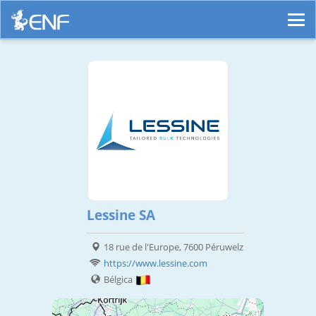
Lessine SA
18 rue de l'Europe, 7600 Péruwelz
https://www.lessine.com
Bélgica