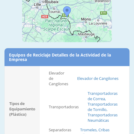
Equipos de Reciclaje Detalles de la Actividad de la
Empresa
Elevador
de
Elevador de Cangilones
Cangilones
Transportadoras
de Correa,
Tipos de
Transportadoras
Transportadoras
Equipamiento
de Tornillo,
(Plástico)
Transportadoras
Neumáticas
Separadoras
Tromeles, Cribas