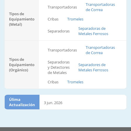
Transportadoras
Transportadoras
de Correa
Tipos de
Equipamiento
Cribas
Tromeles
(Metal)
Separadoras de
Separadoras
Metales Ferrosos
Transportadoras
Transportadoras
de Correa
Tipos de
Separadoras
Equipamiento
Separadores de
y Detectores
(Orgánico)
Metales Ferrosos
de Metales
Cribas
Tromeles
Úlima
3 jun. 2026
Actualización