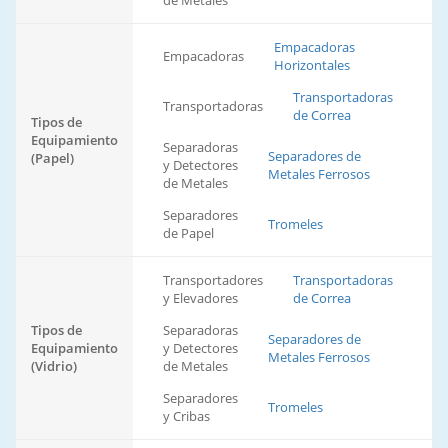
de Metales
Empacadoras
Empacadoras
Horizontales
Transportadoras
Transportadoras
de Correa
Tipos de
Equipamiento
Separadoras
Separadores de
(Papel)
y Detectores
Metales Ferrosos
de Metales
Separadores
Tromeles
de Papel
Transportadores
Transportadoras
y Elevadores
de Correa
Tipos de
Separadoras
Separadores de
Equipamiento
y Detectores
Metales Ferrosos
(Vidrio)
de Metales
Separadores
Tromeles
y Cribas