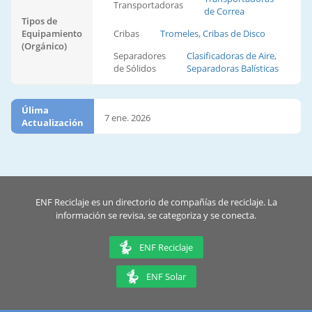
Transportadoras
de Correa
Tipos de
Equipamiento
Cribas
Tromeles, Cribas de Disco
(Orgánico)
Separadores
Clasificadoras de Aire,
de Sólidos
Separadoras Balísticas
Úlima
7 ene. 2026
Actualización
ENF Reciclaje es un directorio de compañías de reciclaje. La
información se revisa, se categoriza y se conecta.
ENF Reciclaje
ENF Solar