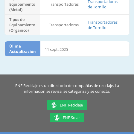
Transportadoras
Equipamiento
Transportadoras
de Tornillo
(Metal)
Tipos de
Transportadoras
Equipamiento
Transportadoras
de Tornillo
(Orgánico)
Úlima
11 sept. 2025
Actualización
ENF Reciclaje es un directorio de compañías de reciclaje. La
información se revisa, se categoriza y se conecta.
ENF Reciclaje
ENF Solar