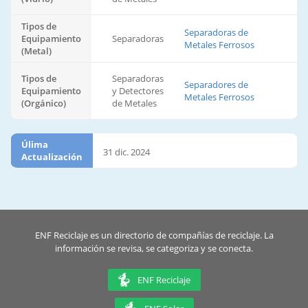
Tipos de
Separadoras de
Equipamiento
Separadoras
Metales Ferrosos
(Metal)
Tipos de
Separadoras
Separadores de
Equipamiento
y Detectores
Metales Ferrosos
(Orgánico)
de Metales
Úlima
31 dic. 2024
Actualización
ENF Reciclaje es un directorio de compañías de reciclaje. La
información se revisa, se categoriza y se conecta.
ENF Reciclaje