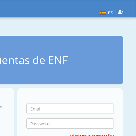
ES
uentas de ENF
de