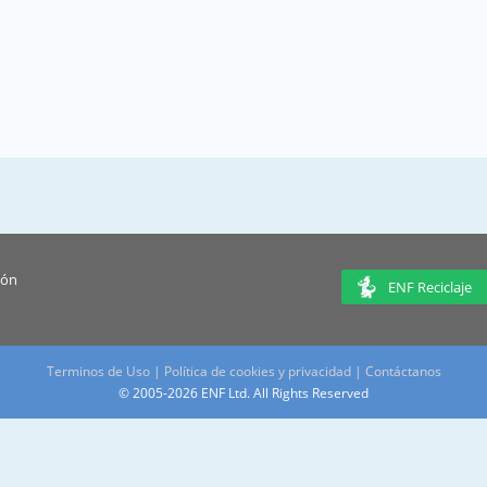
ión
ENF Reciclaje
Terminos de Uso
|
Política de cookies y privacidad
|
Contáctanos
© 2005-2026 ENF Ltd. All Rights Reserved