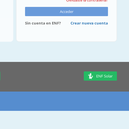
Olvidaste la contraseña?
Acceder
Sin cuenta en ENF?
Crear nueva cuenta
ENF Solar