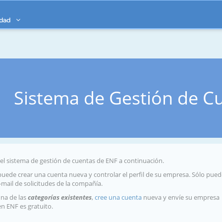
idad
Sistema de Gestión de C
 el sistema de gestión de cuentas de ENF a continuación.
 puede crear una cuenta nueva y controlar el perfil de su empresa. Sólo pue
e-mail de solicitudes de la compañía.
una de las
categorías existentes
,
cree una cuenta
nueva y envíe su empresa
en ENF es gratuito.